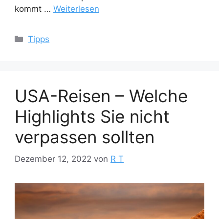
kommt …
Weiterlesen
Kategorien
Tipps
USA-Reisen – Welche
Highlights Sie nicht
verpassen sollten
Dezember 12, 2022
von
R T