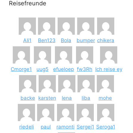
Reisefreunde
Ali1
Ben123
Bola
bumper
chikera
Cmorge1
uug5
efueloep
fw3Rh
Ich reise ey
backe
karsten
lena
liba
mohe
riedeli
paul
ramonti
Sergej1
Seroga1