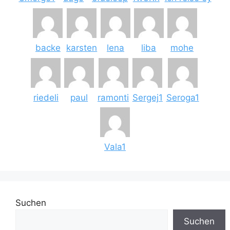
backe
karsten
lena
liba
mohe
riedeli
paul
ramonti
Sergej1
Seroga1
Vala1
Suchen
Suchen