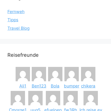
Fernweh
Tipps
Travel Blog
Reisefreunde
Ali1
Ben123
Bola
bumper
chikera
Cmorge1
uug5
efueloep
fw3Rh
Ich reise ey