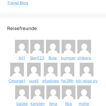
Travel Blog
Reisefreunde
Ali1
Ben123
Bola
bumper
chikera
Cmorge1
uug5
efueloep
fw3Rh
Ich reise ey
backe
karsten
lena
liba
mohe