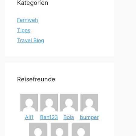
Kategorien
Fernweh
Tipps
Travel Blog
Reisefreunde
Ali1
Ben123
Bola
bumper