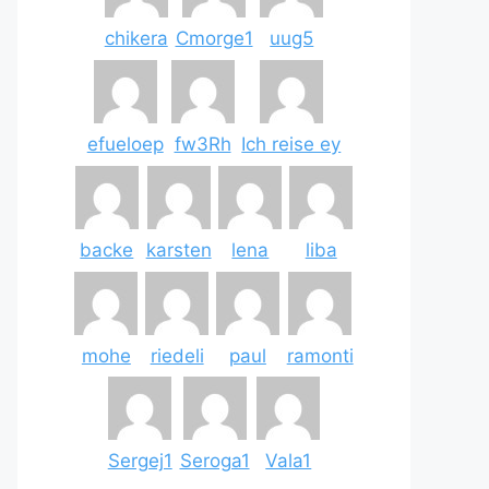
chikera
Cmorge1
uug5
efueloep
fw3Rh
Ich reise ey
backe
karsten
lena
liba
mohe
riedeli
paul
ramonti
Sergej1
Seroga1
Vala1